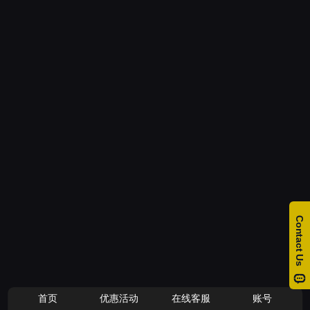
首页
优惠活动
在线客服
账号