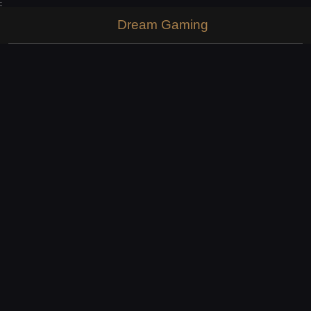
;
Dream Gaming