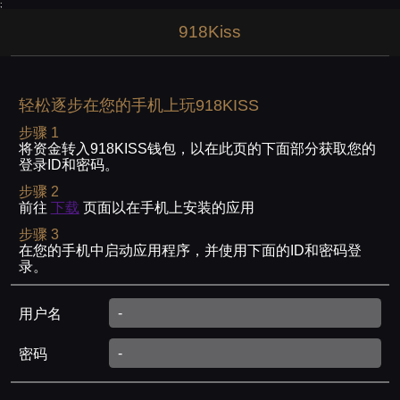
;
918Kiss
轻松逐步在您的手机上玩918KISS
步骤 1
将资金转入918KISS钱包，以在此页的下面部分获取您的
登录ID和密码。
步骤 2
前往
下载
页面以在手机上安装的应用
步骤 3
在您的手机中启动应用程序，并使用下面的ID和密码登
录。
用户名
密码